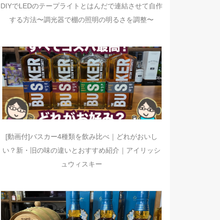
DIYでLEDのテープライトとはんだで連結させて自作
する方法〜調光器で棚の照明の明るさを調整〜
[動画付]バスカー4種類を飲み比べ｜どれがおいし
い？新・旧の味の違いとおすすめ紹介｜アイリッシ
ュウィスキー