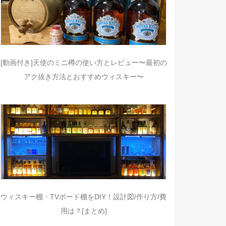
[動画付き]天使のミニ樽の使い方とレビュー〜最初の
アク抜き方法とおすすめウィスキー〜
ウィスキー棚・TVボード棚をDIY！設計図/作り方/費
用は？[まとめ]