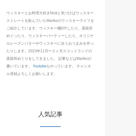
ウィスキーとお料理大好きNickと気づけばウィスキー
ストレートを飲んでいたMarikoのウィスキーライフを
ご紹介しています。ウィスキー棚DIYしたり、蒸留所
めぐったり、ウィスキーパーティーしたり、オリジナ
ルレーズンバターやウィスキーに合うおつまみを作っ
たりします。2023年11月〜２ヶ月スコットランドの
蒸留所めぐりをしてきました。 記事などはMarikoが
書いています。
Youtube
もやっています。 チャンネ
ル登録よろしくお願いします。
人気記事