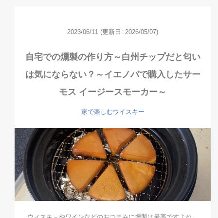
2023/06/11
(更新日: 2026/05/07)
自宅での燻製の作り方～白州チップだと匂い
は気にならない？～イエノバで購入したサー
モス イージースモーカー～
家で楽しむウイスキー
ウィスキ－やワインなどのおつまみに燻製は最高ですよね。