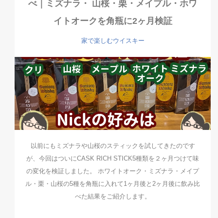
べ｜ミズナラ・ 山桜・栗・メイプル・ホワ
イトオークを角瓶に2ヶ月検証
家で楽しむウイスキー
以前にもミズナラや山桜のスティックを試してきたのです
が、今回はついにCASK RICH STICK5種類を２ヶ月つけて味
の変化を検証しました。 ホワイトオーク・ミズナラ・メイプ
ル・栗・山桜の5種を角瓶に入れて1ヶ月後と2ヶ月後に飲み比
べた結果をご紹介します。