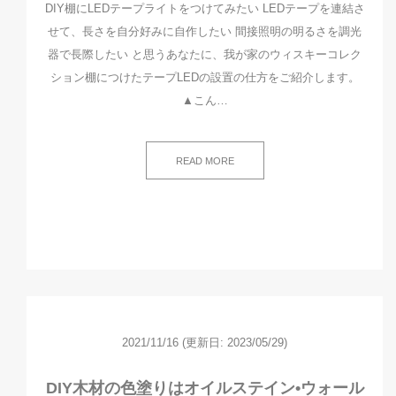
DIY棚にLEDテープライトをつけてみたい LEDテープを連結さ
せて、長さを自分好みに自作したい 間接照明の明るさを調光
器で長際したい と思うあなたに、我が家のウィスキーコレク
ション棚につけたテープLEDの設置の仕方をご紹介します。
▲こん…
READ MORE
2021/11/16
(更新日: 2023/05/29)
DIY木材の色塗りはオイルステイン•ウォール